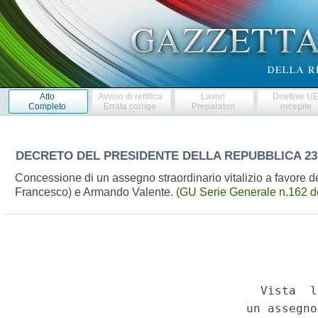
Atto
Avviso di rettifica
Lavori
Direttive U
Completo
Errata corrige
Preparatori
recepite
DECRETO DEL PRESIDENTE DELLA REPUBBLICA
23
Concessione di un assegno straordinario vitalizio a favore d
Francesco) e Armando Valente.
(GU Serie Generale n.162 d