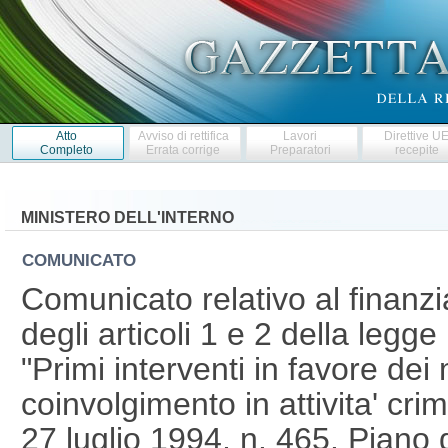
Atto
Avviso di rettifica
Lavori
Direttive U
Completo
Errata corrige
Preparatori
recepite
MINISTERO DELL'INTERNO
COMUNICATO
Comunicato relativo al finanzi
degli articoli 1 e 2 della legge
"Primi interventi in favore dei 
coinvolgimento in attivita' cri
27 luglio 1994, n. 465. Piano 