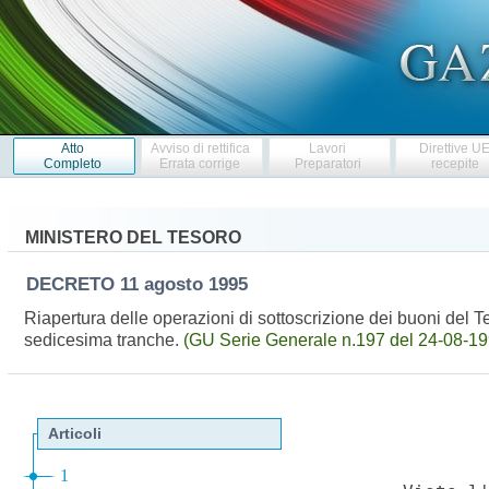
Atto
Avviso di rettifica
Lavori
Direttive U
Completo
Errata corrige
Preparatori
recepite
MINISTERO DEL TESORO
DECRETO
11 agosto 1995
Riapertura delle operazioni di sottoscrizione dei buoni del
sedicesima tranche.
(GU Serie Generale n.197 del 24-08-19