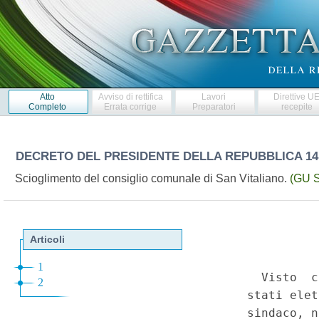
Atto
Avviso di rettifica
Lavori
Direttive U
Completo
Errata corrige
Preparatori
recepite
DECRETO DEL PRESIDENTE DELLA REPUBBLICA
14
Scioglimento del consiglio comunale di San Vitaliano.
(GU S