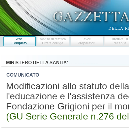
Atto
Avviso di rettifica
Lavori
Direttive U
Completo
Errata corrige
Preparatori
recepite
MINISTERO DELLA SANITA'
COMUNICATO
Modificazioni allo statuto del
l'educazione e l'assistenza degl
Fondazione Grigioni per il mor
(GU Serie Generale n.276 de