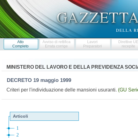
Atto
Avviso di rettifica
Lavori
Direttive U
Completo
Errata corrige
Preparatori
recepite
MINISTERO DEL LAVORO E DELLA PREVIDENZA SOCI
DECRETO
19 maggio 1999
Criteri per l'individuazione delle mansioni usuranti.
(GU Seri