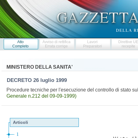
Atto
Avviso di rettifica
Lavori
Direttive U
Completo
Errata corrige
Preparatori
recepite
MINISTERO DELLA SANITA'
DECRETO
26 luglio 1999
Procedure tecniche per l'esecuzione del controllo di stato su
Generale n.212 del 09-09-1999)