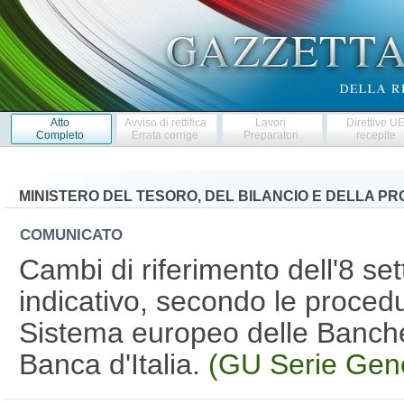
Atto
Avviso di rettifica
Lavori
Direttive U
Completo
Errata corrige
Preparatori
recepite
MINISTERO DEL TESORO, DEL BILANCIO E DELLA 
COMUNICATO
Cambi di riferimento dell'8 set
indicativo, secondo le procedur
Sistema europeo delle Banche 
Banca d'Italia.
(GU Serie Gene