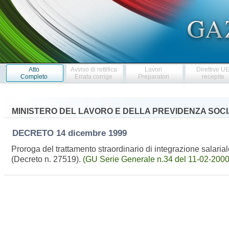
Atto
Avviso di rettifica
Lavori
Direttive U
Completo
Errata corrige
Preparatori
recepite
MINISTERO DEL LAVORO E DELLA PREVIDENZA SOC
DECRETO
14 dicembre 1999
Proroga del trattamento straordinario di integrazione salarial
(Decreto n. 27519).
(GU Serie Generale n.34 del 11-02-2000