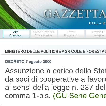
Atto
Avviso di rettifica
Lavori
Direttive U
Completo
Errata corrige
Preparatori
recepite
MINISTERO DELLE POLITICHE AGRICOLE E FORESTAL
DECRETO
7 agosto 2000
Assunzione a carico dello Sta
da soci di cooperative a favor
ai sensi della legge n. 237 del
comma 1-bis.
(GU Serie Gene