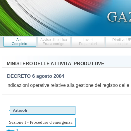
Atto
Avviso di rettifica
Lavori
Direttive U
Completo
Errata corrige
Preparatori
recepite
MINISTERO DELLE ATTIVITA' PRODUTTIVE
DECRETO
6 agosto 2004
Indicazioni operative relative alla gestione del registro dell