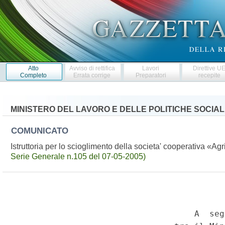
Atto
Avviso di rettifica
Lavori
Direttive U
Completo
Errata corrige
Preparatori
recepite
MINISTERO DEL LAVORO E DELLE POLITICHE SOCIAL
COMUNICATO
Istruttoria per lo scioglimento della societa' cooperativa «A
Serie Generale n.105 del 07-05-2005)