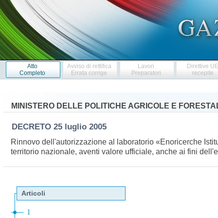
Atto
Avviso di rettifica
Lavori
Direttive U
Completo
Errata corrige
Preparatori
recepite
MINISTERO DELLE POLITICHE AGRICOLE E FORESTA
DECRETO
25 luglio 2005
Rinnovo dell'autorizzazione al laboratorio «Enoricerche Istituto 
territorio nazionale, aventi valore ufficiale, anche ai fini de