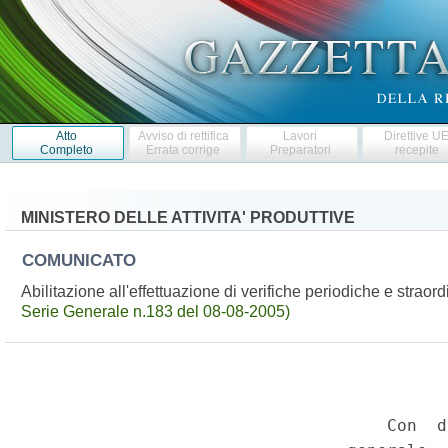
Atto
Avviso di rettifica
Lavori
Direttive U
Completo
Errata corrige
Preparatori
recepite
MINISTERO DELLE ATTIVITA' PRODUTTIVE
COMUNICATO
Abilitazione all'effettuazione di verifiche periodiche e straord
Serie Generale n.183 del 08-08-2005)