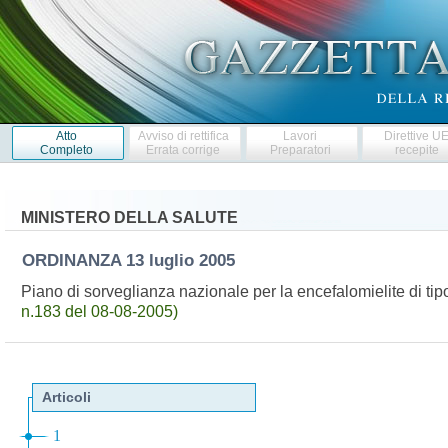
Atto
Avviso di rettifica
Lavori
Direttive U
Completo
Errata corrige
Preparatori
recepite
MINISTERO DELLA SALUTE
ORDINANZA
13 luglio 2005
Piano di sorveglianza nazionale per la encefalomielite di ti
n.183 del 08-08-2005)