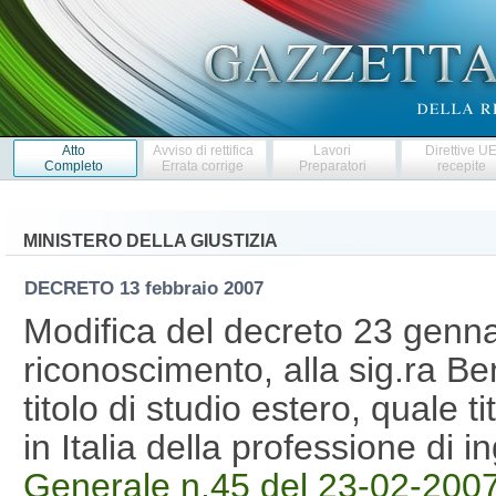
Atto
Avviso di rettifica
Lavori
Direttive U
Completo
Errata corrige
Preparatori
recepite
MINISTERO DELLA GIUSTIZIA
DECRETO
13 febbraio 2007
Modifica del decreto 23 genna
riconoscimento, alla sig.ra B
titolo di studio estero, quale ti
in Italia della professione di 
Generale n.45 del 23-02-200