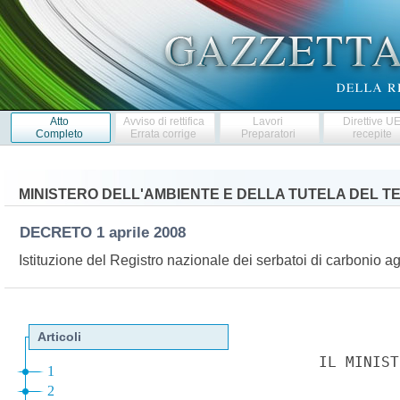
Atto
Avviso di rettifica
Lavori
Direttive U
Completo
Errata corrige
Preparatori
recepite
MINISTERO DELL'AMBIENTE E DELLA TUTELA DEL T
DECRETO
1 aprile 2008
Istituzione del Registro nazionale dei serbatoi di carbonio ag