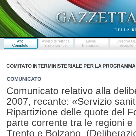
Atto
Avviso di rettifica
Lavori
Direttive U
Completo
Errata corrige
Preparatori
recepite
COMITATO INTERMINISTERIALE PER LA PROGRAMM
COMUNICATO
Comunicato relativo alla deli
2007, recante: «Servizio sani
Ripartizione delle quote del F
parte corrente tra le regioni 
Trento e Bolzano. (Deliberaz