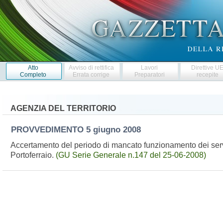
Atto
Avviso di rettifica
Lavori
Direttive U
Completo
Errata corrige
Preparatori
recepite
AGENZIA DEL TERRITORIO
PROVVEDIMENTO
5 giugno 2008
Accertamento del periodo di mancato funzionamento dei serviz
Portoferraio.
(GU Serie Generale n.147 del 25-06-2008)