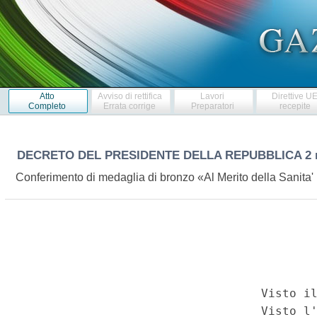
Atto
Avviso di rettifica
Lavori
Direttive U
Completo
Errata corrige
Preparatori
recepite
DECRETO DEL PRESIDENTE DELLA REPUBBLICA
2
Conferimento di medaglia di bronzo «Al Merito della Sanita'