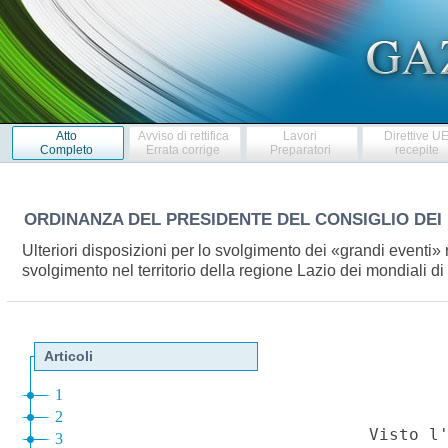
Atto
Avviso di rettifica
Lavori
Direttive U
Completo
Errata corrige
Preparatori
recepite
ORDINANZA DEL PRESIDENTE DEL CONSIGLIO DEI 
Ulteriori disposizioni per lo svolgimento dei «grandi eventi» r
svolgimento nel territorio della regione Lazio dei mondiali