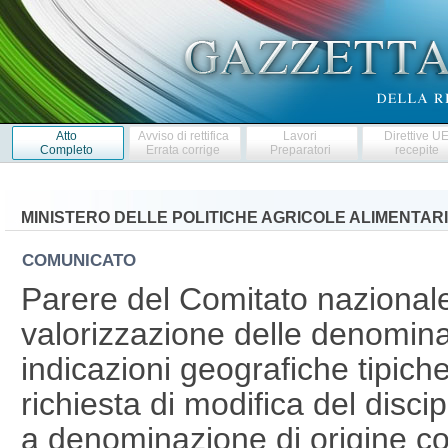
Atto
Avviso di rettifica
Lavori
Direttive U
Completo
Errata corrige
Preparatori
recepite
MINISTERO DELLE POLITICHE AGRICOLE ALIMENTARI
COMUNICATO
Parere del Comitato nazionale 
valorizzazione delle denominaz
indicazioni geografiche tipiche 
richiesta di modifica del disci
a denominazione di origine co