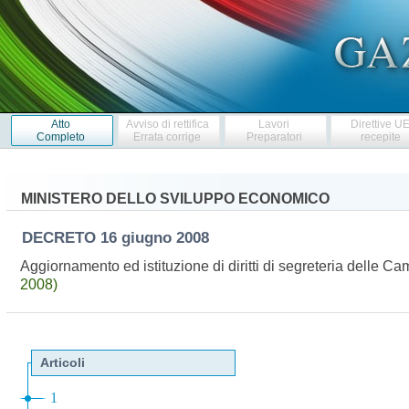
Atto
Avviso di rettifica
Lavori
Direttive U
Completo
Errata corrige
Preparatori
recepite
MINISTERO DELLO SVILUPPO ECONOMICO
DECRETO
16 giugno 2008
Aggiornamento ed istituzione di diritti di segreteria delle C
2008)