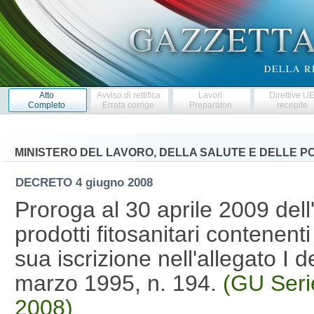
Atto
Avviso di rettifica
Lavori
Direttive U
Completo
Errata corrige
Preparatori
recepite
MINISTERO DEL LAVORO, DELLA SALUTE E DELLE PO
DECRETO
4 giugno 2008
Proroga al 30 aprile 2009 dell
prodotti fitosanitari contenenti
sua iscrizione nell'allegato I d
marzo 1995, n. 194.
(GU Seri
2008)