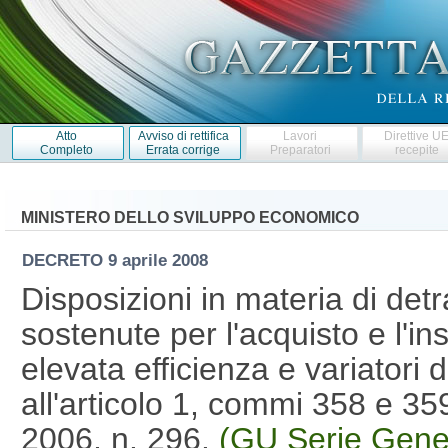
Atto
Avviso di rettifica
Lavori
Direttive U
Completo
Errata corrige
Preparatori
recepite
MINISTERO DELLO SVILUPPO ECONOMICO
DECRETO
9 aprile 2008
Disposizioni in materia di detr
sostenute per l'acquisto e l'in
elevata efficienza e variatori di
all'articolo 1, commi 358 e 35
2006, n. 296.
(GU Serie Gene