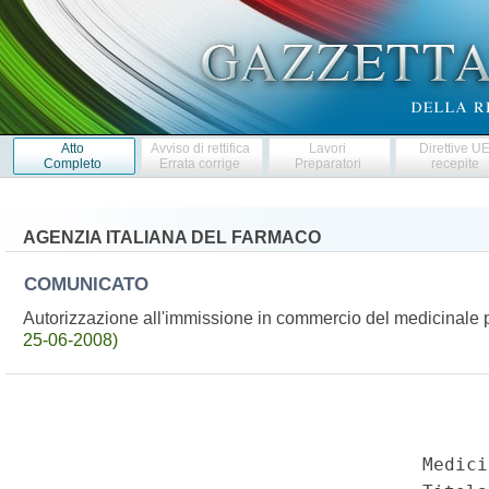
Atto
Avviso di rettifica
Lavori
Direttive U
Completo
Errata corrige
Preparatori
recepite
AGENZIA ITALIANA DEL FARMACO
COMUNICATO
Autorizzazione all'immissione in commercio del medicinale
25-06-2008)