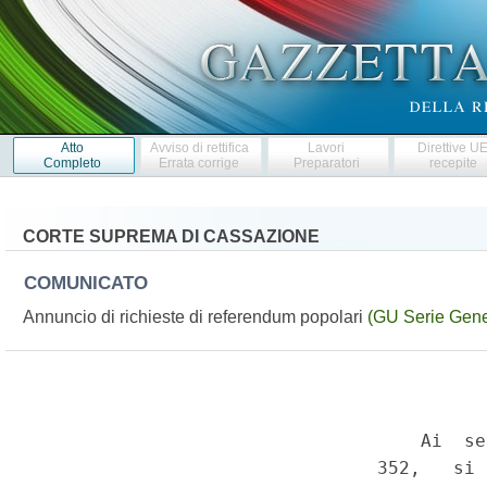
Atto
Avviso di rettifica
Lavori
Direttive U
Completo
Errata corrige
Preparatori
recepite
CORTE SUPREMA DI CASSAZIONE
COMUNICATO
Annuncio di richieste di referendum popolari
(GU Serie Gene