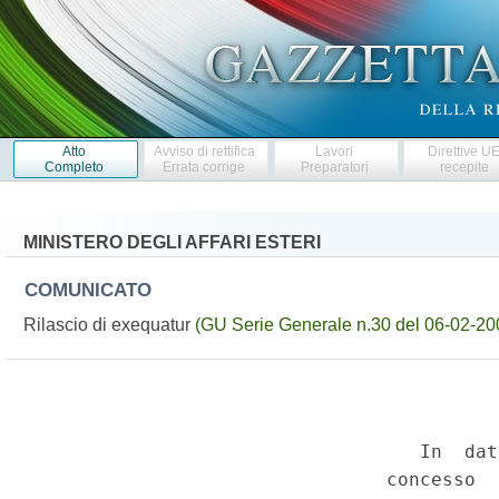
Atto
Avviso di rettifica
Lavori
Direttive U
Completo
Errata corrige
Preparatori
recepite
MINISTERO DEGLI AFFARI ESTERI
COMUNICATO
Rilascio di exequatur
(GU Serie Generale n.30 del 06-02-20