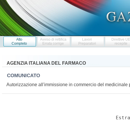
Atto
Avviso di rettifica
Lavori
Direttive U
Completo
Errata corrige
Preparatori
recepite
AGENZIA ITALIANA DEL FARMACO
COMUNICATO
Autorizzazione all'immissione in commercio del medicinal