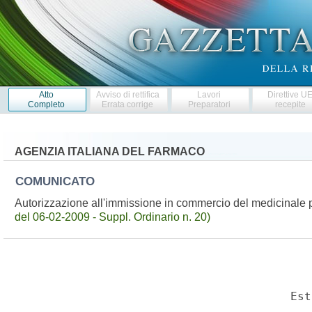
Atto
Avviso di rettifica
Lavori
Direttive U
Completo
Errata corrige
Preparatori
recepite
AGENZIA ITALIANA DEL FARMACO
COMUNICATO
Autorizzazione all'immissione in commercio del medicinal
del 06-02-2009 - Suppl. Ordinario n. 20)