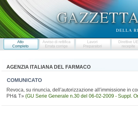
Atto
Avviso di rettifica
Lavori
Direttive U
Completo
Errata corrige
Preparatori
recepite
AGENZIA ITALIANA DEL FARMACO
COMUNICATO
Revoca, su rinuncia, dell'autorizzazione all'immissione in 
PH& T»
(GU Serie Generale n.30 del 06-02-2009 - Suppl. Or