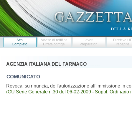
Atto
Avviso di rettifica
Lavori
Direttive U
Completo
Errata corrige
Preparatori
recepite
AGENZIA ITALIANA DEL FARMACO
COMUNICATO
Revoca, su rinuncia, dell'autorizzazione all'immissione in
(GU Serie Generale n.30 del 06-02-2009 - Suppl. Ordinario n