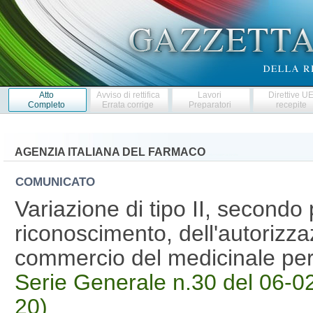
Atto
Avviso di rettifica
Lavori
Direttive U
Completo
Errata corrige
Preparatori
recepite
AGENZIA ITALIANA DEL FARMACO
COMUNICATO
Variazione di tipo II, second
riconoscimento, dell'autorizza
commercio del medicinale pe
Serie Generale n.30 del 06-02
20)