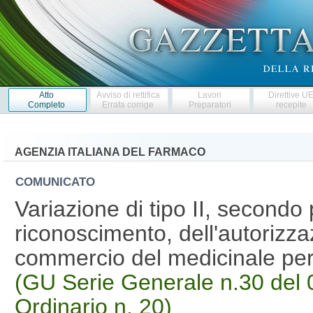
Atto
Avviso di rettifica
Lavori
Direttive U
Completo
Errata corrige
Preparatori
recepite
AGENZIA ITALIANA DEL FARMACO
COMUNICATO
Variazione di tipo II, second
riconoscimento, dell'autorizza
commercio del medicinale p
(GU Serie Generale n.30 del 
Ordinario n. 20)