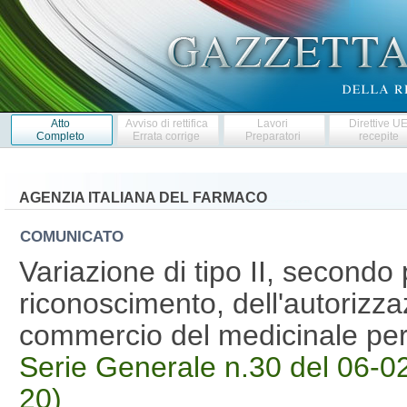
Atto
Avviso di rettifica
Lavori
Direttive U
Completo
Errata corrige
Preparatori
recepite
AGENZIA ITALIANA DEL FARMACO
COMUNICATO
Variazione di tipo II, second
riconoscimento, dell'autorizza
commercio del medicinale p
Serie Generale n.30 del 06-02
20)