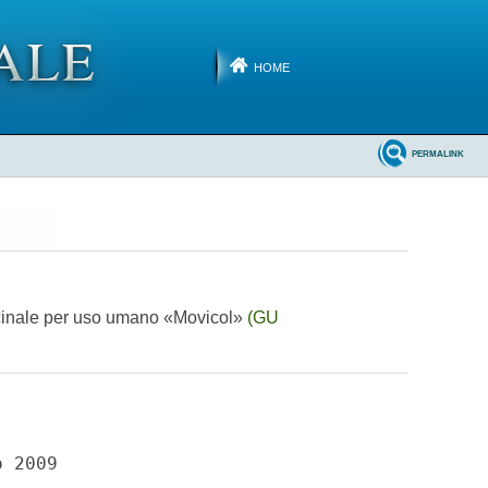
HOME
PERMALINK
dicinale per uso umano «Movicol»
(GU