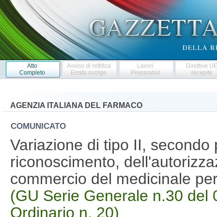
Atto
Avviso di rettifica
Lavori
Direttive U
Completo
Errata corrige
Preparatori
recepite
AGENZIA ITALIANA DEL FARMACO
COMUNICATO
Variazione di tipo II, second
riconoscimento, dell'autorizza
commercio del medicinale pe
(GU Serie Generale n.30 del 
Ordinario n. 20)