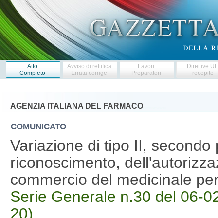
Atto
Avviso di rettifica
Lavori
Direttive U
Completo
Errata corrige
Preparatori
recepite
AGENZIA ITALIANA DEL FARMACO
COMUNICATO
Variazione di tipo II, second
riconoscimento, dell'autorizza
commercio del medicinale pe
Serie Generale n.30 del 06-02
20)