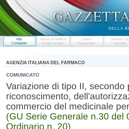
Atto
Avviso di rettifica
Lavori
Direttive U
Completo
Errata corrige
Preparatori
recepite
AGENZIA ITALIANA DEL FARMACO
COMUNICATO
Variazione di tipo II, second
riconoscimento, dell'autorizza
commercio del medicinale pe
(GU Serie Generale n.30 del 
Ordinario n. 20)