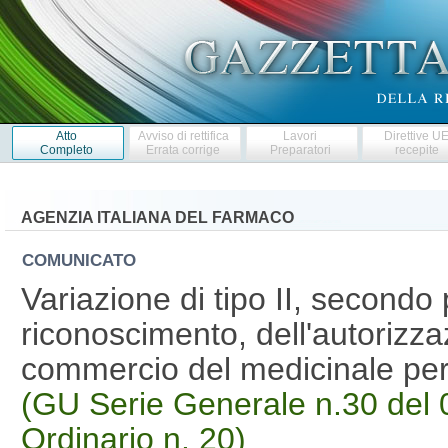
Atto
Avviso di rettifica
Lavori
Direttive U
Completo
Errata corrige
Preparatori
recepite
AGENZIA ITALIANA DEL FARMACO
COMUNICATO
Variazione di tipo II, second
riconoscimento, dell'autorizza
commercio del medicinale p
(GU Serie Generale n.30 del 
Ordinario n. 20)