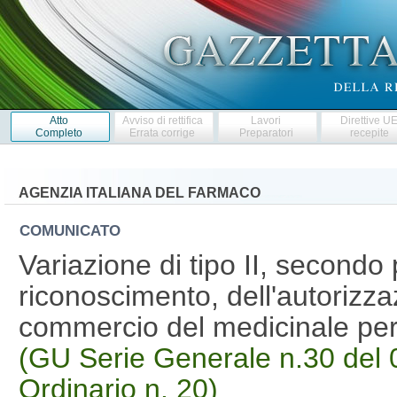
Atto
Avviso di rettifica
Lavori
Direttive U
Completo
Errata corrige
Preparatori
recepite
AGENZIA ITALIANA DEL FARMACO
COMUNICATO
Variazione di tipo II, second
riconoscimento, dell'autorizza
commercio del medicinale pe
(GU Serie Generale n.30 del 
Ordinario n. 20)