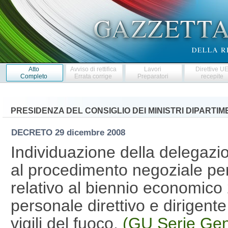
Atto
Avviso di rettifica
Lavori
Direttive U
Completo
Errata corrige
Preparatori
recepite
PRESIDENZA DEL CONSIGLIO DEI MINISTRI DIPARTI
DECRETO
29 dicembre 2008
Individuazione della delegazi
al procedimento negoziale per 
relativo al biennio economico
personale direttivo e dirigent
vigili del fuoco.
(GU Serie Gen