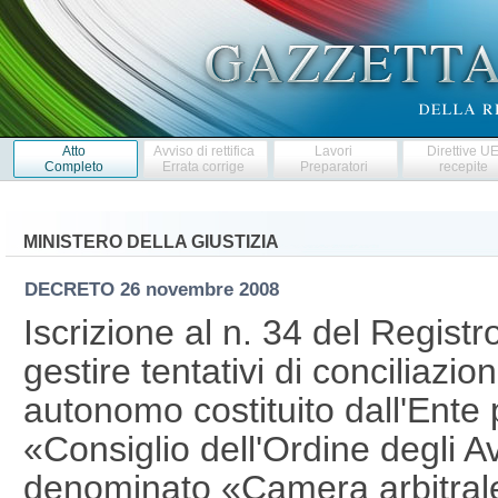
Atto
Avviso di rettifica
Lavori
Direttive U
Completo
Errata corrige
Preparatori
recepite
MINISTERO DELLA GIUSTIZIA
DECRETO
26 novembre 2008
Iscrizione al n. 34 del Registr
gestire tentativi di conciliazi
autonomo costituito dall'Ent
«Consiglio dell'Ordine degli A
denominato «Camera arbitrale