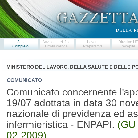
Atto
Avviso di rettifica
Lavori
Direttive U
Completo
Errata corrige
Preparatori
recepite
MINISTERO DEL LAVORO, DELLA SALUTE E DELLE PO
COMUNICATO
Comunicato concernente l'app
19/07 adottata in data 30 no
nazionale di previdenza ed as
infermieristica - ENPAPI.
(GU 
02-2009)