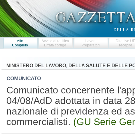
Atto
Avviso di rettifica
Lavori
Direttive U
Completo
Errata corrige
Preparatori
recepite
MINISTERO DEL LAVORO, DELLA SALUTE E DELLE PO
COMUNICATO
Comunicato concernente l'app
04/08/AdD adottata in data 2
nazionale di previdenza ed ass
commercialisti.
(GU Serie Gen