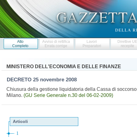
Atto
Avviso di rettifica
Lavori
Direttive U
Completo
Errata corrige
Preparatori
recepite
MINISTERO DELL'ECONOMIA E DELLE FINANZE
DECRETO
25 novembre 2008
Chiusura della gestione liquidatoria della Cassa di soccorso 
Milano.
(GU Serie Generale n.30 del 06-02-2009)