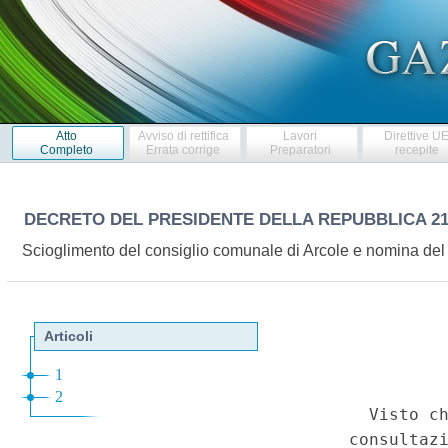
Atto
Avviso di rettifica
Lavori
Direttive U
Completo
Errata corrige
Preparatori
recepite
DECRETO DEL PRESIDENTE DELLA REPUBBLICA
2
Scioglimento del consiglio comunale di Arcole e nomina del