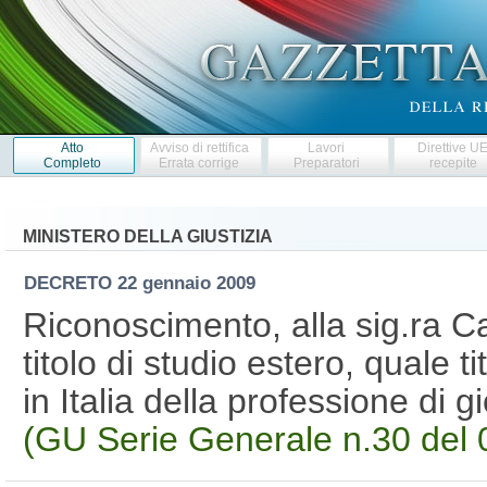
Atto
Avviso di rettifica
Lavori
Direttive U
Completo
Errata corrige
Preparatori
recepite
MINISTERO DELLA GIUSTIZIA
DECRETO
22 gennaio 2009
Riconoscimento, alla sig.ra C
titolo di studio estero, quale ti
in Italia della professione di g
(GU Serie Generale n.30 del 