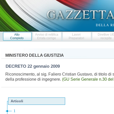
Atto
Avviso di rettifica
Lavori
Direttive U
Completo
Errata corrige
Preparatori
recepite
MINISTERO DELLA GIUSTIZIA
DECRETO
22 gennaio 2009
Riconoscimento, al sig. Faliero Cristian Gustavo, di titolo di st
della professione di ingegnere.
(GU Serie Generale n.30 del