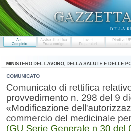
Atto
Avviso di rettifica
Lavori
Direttive U
Completo
Errata corrige
Preparatori
recepite
MINISTERO DEL LAVORO, DELLA SALUTE E DELLE PO
COMUNICATO
Comunicato di rettifica relativo
provvedimento n. 298 del 9 d
«Modificazione dell'autorizzaz
commercio del medicinale per 
(GU Serie Generale n.30 del 